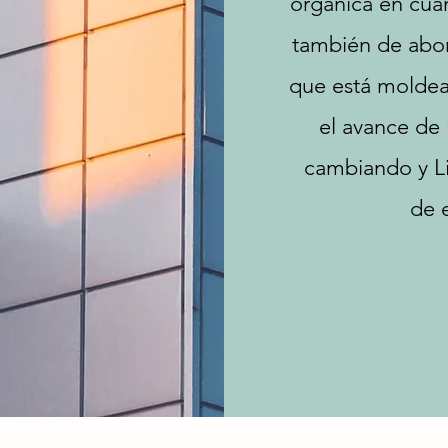
orgánica en cuan
también de abor
que está molde
el avance de 
cambiando y Li
de 