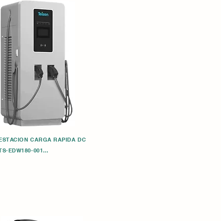
ESTACIÓN CARGA RÁPIDA DC

TS-EDW180-001

1. Estación de carga CC de 180 KW con 2 * pistolas 
(CCS/CHAdeMO) 2. Pantalla táctil LCD de 7" 3. 
Corriente de salida 0-200 A, voltaje de salida CC 
150 V ~ 1000 V 4. Protocolo de comunicación: 
OCPP1.6J 5. Módulo RIFD/Ethernet/Wifi/4G 6. Nivel 
de protección: IP55 para interior/exterior 7. Montaje 
independiente 8. Garantía: 1 año