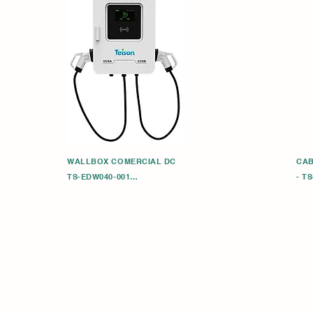
WALLBOX COMERCIAL DC

CAB
TS-EDW040-001

- TS
7 KW con 
1.Estación de carga CC de 40 KW con 2 * pistolas 
(CCS/CCS2)

1.C
2.Pantalla táctil LCD de 7"

2.Ca
3.Corriente de salida 0-200 A, voltaje de salida CC 
3.Co
150 V ~ 10000 V

o Plug & 
4. Protocolo de comunicación: OCPP1.6J

- TS
5. Módulo RIFD/Ethernet/Wifi/4G

1.C
6. Nivel de protección: IP55 para interior/exterior

2.Ca
7.Garantía: 1 año
3.C
o Plug & 