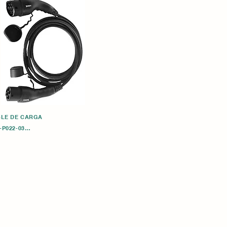
LE DE CARGA

-P022-03

onectores dobles T2- T2 3.8KW

rga Cables Longitud del cable: 5m

rriente: 16A 1 fase 3*2,5 mm²+1*0,75 mm

-P022-07

onectores dobles T2- T2 7KW

rga Cables Longitud del cable: 5m

orriente: 32A 1 fase 3*6mm²+1*0,75mm²