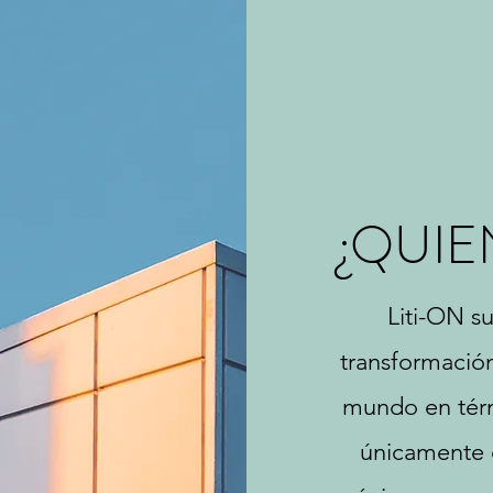
¿QUI
Liti-ON s
transformació
mundo en térm
únicamente 