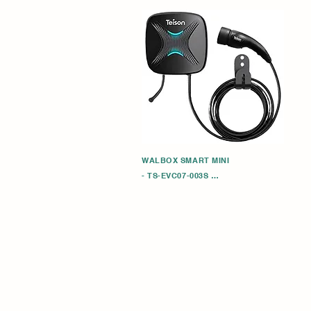
WALBOX SMART MINI

- TS-EVC07-003S 

(ZOCALO TIPO 2) 1. Mini inteligente de 1,
enchufe 2. Modo Plug & Play 3.RCD tipo A 
4.Montaje en pared

- TS-EVC11-003S (ZOCALO TIPO 2) 1.Mini 
inteligente de 1,11 KW con enchufe 2. Mod
Play 3.RCD tipo A 4.Montaje en pared

- TS-EVC22-003S (ZOCALO TIPO 2) 1.Mini 
inteligente de 1,22 KW con enchufe 2. Mod
Play 3.RCD Tipo A 4.Montaje en pared