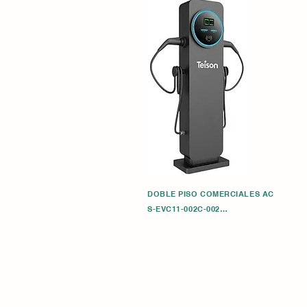
DOBLE PISO COMERCIALES AC

S-EVC11-002C-002

1.Conector doble de 11kw (11x2) Pantalla 
LCD de 2, 5"}

2. 1.6 Protocolo JASON OCPP

3. Conexión Ethernet

4.Función RFID*5

5.RCD tipo B

6.Medidor eléctrico MEDIO

7.Garantía: 2 años