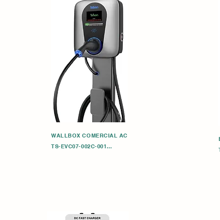
WALLBOX COMERCIAL AC

TS-EVC07-002C-001

1.7KW con Cable de carga TPU Pantalla táctil LCD 
táctil 
de 2, 5"

2. 1.6 Protocolo JASON OCPP

3.Wi- Fi para control de aplicaciones

4.Función RFID*5

5.RCD tipo B

6.Medidor eléctrico MEDIO

7. Garantía: 2 años